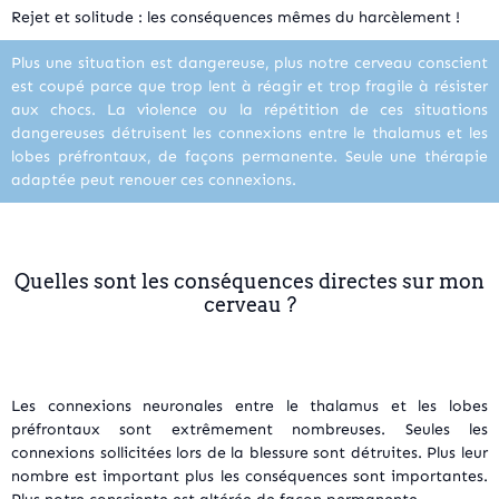
Rejet et solitude : les conséquences mêmes du harcèlement !
Plus une situation est dangereuse, plus notre cerveau conscient
est coupé parce que trop lent à réagir et trop fragile à résister
aux chocs. La violence ou la répétition de ces situations
dangereuses détruisent les connexions entre le thalamus et les
lobes préfrontaux, de façons permanente. Seule une thérapie
adaptée peut renouer ces connexions.
Quelles sont les conséquences directes sur mon
cerveau ?
Les connexions neuronales entre le thalamus et les lobes
préfrontaux sont extrêmement nombreuses. Seules les
connexions sollicitées lors de la blessure sont détruites. Plus leur
nombre est important plus les conséquences sont importantes.