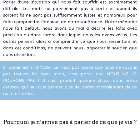
Parler d’une situation qui nous fait souffrir est extrêmement
difficile. Les mots ne parviennent pas à sortir et quand ils
sortent ils ne sont pas suffisamment justes et nombreux pour
faire comprendre l’étendue de notre souffrance. Notre mémoire
nous fait défaut, nous avons du mal à décrire les faits avec
précision ou dans l’ordre dans lequel nous les avons vécus. Les
autres peinent alors à comprendre ce que nous ressentons et
dans ces conditions, ne peuvent nous apporter le soutien que
nous attendons.
Si parler est si difficile, ce n’est pas parce que nous ne savons
pas trouver les bons mots, c’est parce que NOUS NE LE
POUVONS PAS ! Il s’est produit quelque chose dans notre
cerveau qui ne nous permet plus de parler normalement de ce
qui nous arrive.
Pourquoi je n’arrive pas à parler de ce que je vis ?